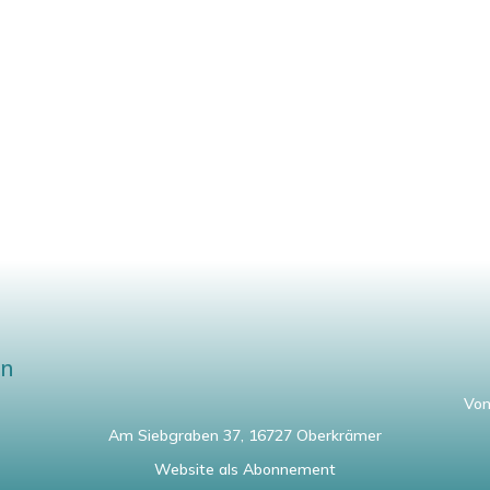
en
Von
Am Siebgraben 37, 16727 Oberkrämer
Website als Abonnement