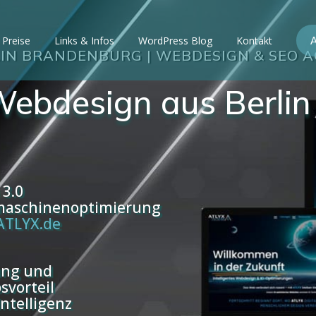
Preise
Links & Infos
WordPress Blog
Kontakt
A
IN BRANDENBURG | WEBDESIGN & SEO 
Webdesign aus Berlin
 3.0
hmaschinenoptimierung
ATLYX.de
lung und
svorteil
Intelligenz