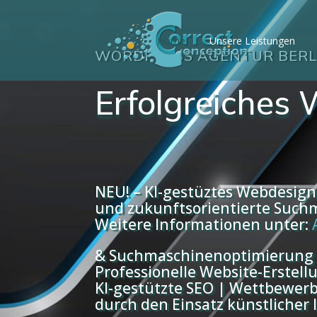
G-36VSPVX5MP
Home
Unsere Leistungen
WORDPRESS AGENTUR BERL
Erfolgreiches 
NEU! – KI-gestüztes Webdesign
und zukunftsorientierte Suc
Weitere Informationen unter:
& Suchmaschinenoptimierung
Professionelle Website-Erstel
KI-gestützte SEO | Wettbewerb
durch den Einsatz künstlicher 