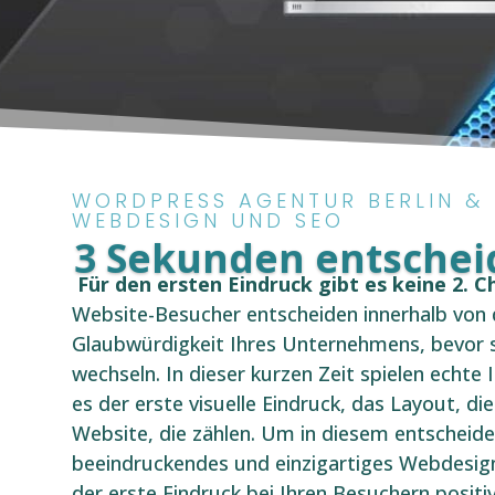
WORDPRESS AGENTUR BERLIN &
WEBDESIGN UND SEO
3 Sekunden entscheid
Für den ersten Eindruck gibt es keine 2. C
Website-Besucher entscheiden innerhalb von 
Glaubwürdigkeit Ihres Unternehmens, bevor 
wechseln. In dieser kurzen Zeit spielen echte 
es der erste visuelle Eindruck, das Layout, di
Website, die zählen. Um in diesem entscheid
beeindruckendes und einzigartiges Webdesign u
der erste Eindruck bei Ihren Besuchern positi