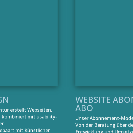
GN
WEBSITE ABO
ABO
ur erstellt Webseiten,
kombiniert mit usability-
Unser Abonnement-Modell
er
Von der Beratung über de
paart mit Künstlicher
Entwicklung und Umsetzun