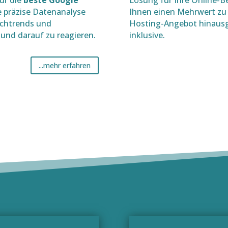
ür die
beste Google
Lösung für Ihre Online-Be
e präzise Datenanalyse
Ihnen einen Mehrwert zu b
Suchtrends und
Hosting-Angebot hinausg
 und darauf zu reagieren.
inklusive.
...mehr erfahren